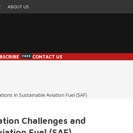
E
ABOUT US
BSCRIBE
FREE
CONTACT US
ation Challenges and
viation Fuel (SAF)