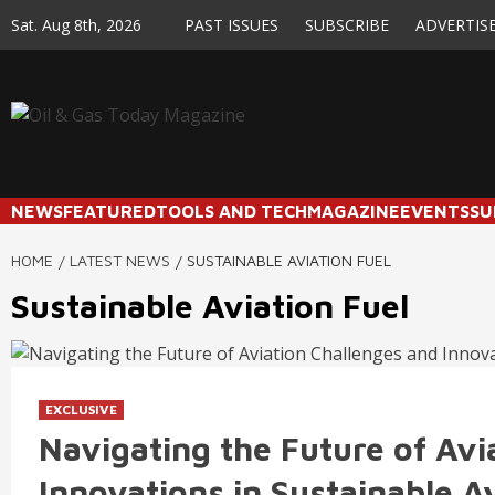
Skip
Sat. Aug 8th, 2026
PAST ISSUES
SUBSCRIBE
ADVERTIS
to
content
NEWS
FEATURED
TOOLS AND TECH
MAGAZINE
EVENTS
SU
HOME
LATEST NEWS
SUSTAINABLE AVIATION FUEL
Sustainable Aviation Fuel
EXCLUSIVE
Navigating the Future of Avi
Innovations in Sustainable A