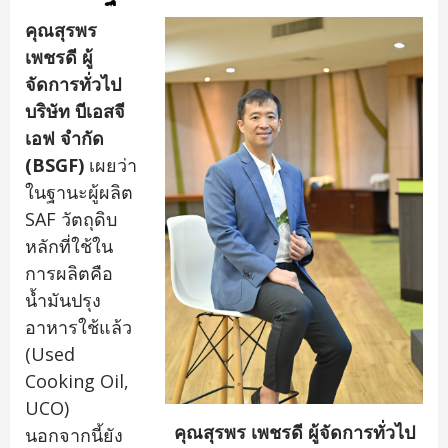
คุณสุรพร
เพชรดี ผู้
จัดการทั่วไป
บริษัท บีเอสจี
เอฟ จำกัด
(
BSGF)
เผยว่า
ในฐานะผู้ผลิต
SAF วัตถุดิบ
หลักที่ใช้ใน
การผลิตคือ
น้ำมันปรุง
อาหารใช้แล้ว
(Used
Cooking Oil,
UCO)
คุณสุรพร เพชรดี ผู้จัดการทั่วไป
นอกจากนี้ยัง